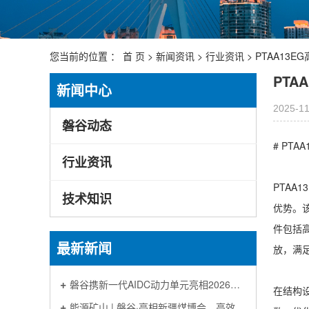
您当前的位置 ：
首 页
>
新闻资讯
>
行业资讯
> PTAA13
PTA
新闻中心
2025-11
磐谷动态
# PTA
行业资讯
PTAA
技术知识
优势。
件包括
最新新闻
放，满
磐谷携新一代AIDC动力单元亮相2026华为数据中心能源咨询与生态论坛
在结构
能源矿山 | 磐谷·亮相新疆煤博会，高效方案助力矿山可靠电力