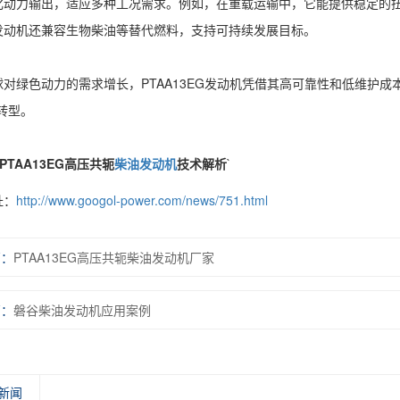
化动力输出，适应多种工况需求。例如，在重载运输中，它能提供稳定的
发动机还兼容生物柴油等替代燃料，支持可持续发展目标。
球对绿色动力的需求增长，PTAA13EG发动机凭借其高可靠性和低维护
转型。
PTAA13EG高压共轭
柴油发动机
技术解析
`
址：
http://www.googol-power.com/news/751.html
篇：
PTAA13EG高压共轭柴油发动机厂家
篇：
磐谷柴油发动机应用案例
新闻