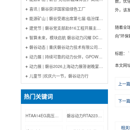
数，优
喜讯 | 磐谷获评国家级绿色工厂
外，该
能源矿山 | 磐谷受邀出席第七届·临汾煤炭行业智能化绿色建设论坛
随着全
建党节 | 磐谷党支部赴816工程开展主题党日活动
向*环保
智算未来，模块启航 磐谷动力闪耀 DCD Connect | APAC 2026赋能亚太算力基建
磐谷动态 | 重庆磐谷动力技术有限公司创始人、董事长温国生应邀做客“海大讲坛”
标题： `
动力展 | 持续可靠的动力伙伴，GPOWER2027再会
本文网
动力展 | 磐谷2026上海动力展答谢晚宴成功举办
儿童节 |欢庆六一节，磐谷动力行
上一
热门关键词
下一
HTAA14EG高压共轨柴油发动机价格
磐谷动力RTA2230燃气发电机组生产厂家
相关