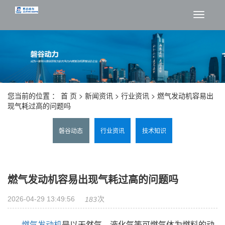
切
换
导
航
您当前的位置 ：
首 页
>
新闻资讯
>
行业资讯
> 燃气发动机容易出
现气耗过高的问题吗
磐谷动态
行业资讯
技术知识
燃气发动机容易出现气耗过高的问题吗
2026-04-29 13:49:56
次
183
燃气发动机
是以天然气、液化气等可燃气体为燃料的动