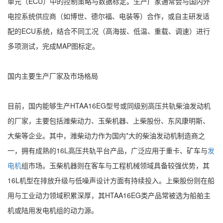
单元（ECU）中的控制策略与数据标定。生产厂家通常会与国内外
电控系统供应商（如博世、德尔福、电装等）合作，或自主研发适
配的ECU系统，结合不同工况（高海拔、低温、重载、调速）进行
多项测试，完成MAP图标定。
国内主要生产厂家及市场格局
目前，国内能够生产HTAA16EG型号或同级别高压共轨柴油发动机
的厂家，主要包括潍柴动力、玉柴机器、上柴股份、东风康明斯、
大柴等企业。其中，潍柴动力作为国内*大的柴油发动机制造商之
一，拥有成熟的16L高压共轨平台产品，广泛应用于重卡、矿车与
发
电机
组市场。玉柴机器则在客车与工程机械领域具备较强优势，其
16L机型在排放升级与低噪声设计方面有持续投入。上柴股份则在船
用与工业动力领域积累深厚，其HTAA16EG类产品常被选为船舶主
机或陆用发电机组的动力源。