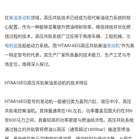
在
柴油发动机
领域，高压共轨技术已经成为现代柴油动力系统的核
心配置。作为一种能够显著提升燃油喷射效率、降低排放并优化燃
烧过程的技术，高压共轨系统广泛应用于商用车辆、工程机械、
发
电机组
及船舶动力系统。而“HTAA16EG高压共轨柴油
发动机
”作为某
一特定型号的代表，其生产厂家所具备的技术能力、生产工艺与市
场定位，值得深入探讨。
HTAA16EG高压共轨柴油发动机的技术特征
HTAA16EG型号的发动机一般被归类为直列六缸、增压中冷、高压
共轨电控柴油机。其排量通常在16L左右，功率覆盖范围大约在350
至600马力之间，具备较高的功率密度与燃油经济性。高压共轨系统
通过独立的共轨管将燃油以高压（通常超过1600bar）输送至喷油
器，再由电控单元*控制每缸喷油量、喷油时刻与喷油次数，从而实