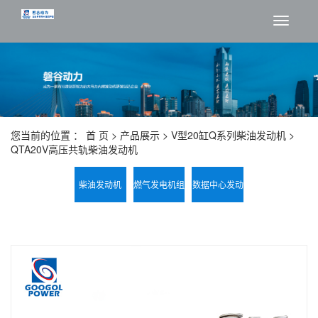
切
换
导
航
您当前的位置 ：
首 页
>
产品展示
>
V型20缸Q系列柴油发动机
>
QTA20V高压共轨柴油发动机
柴油发动机
燃气发电机组
数据中心发动
磐谷电力系统
机