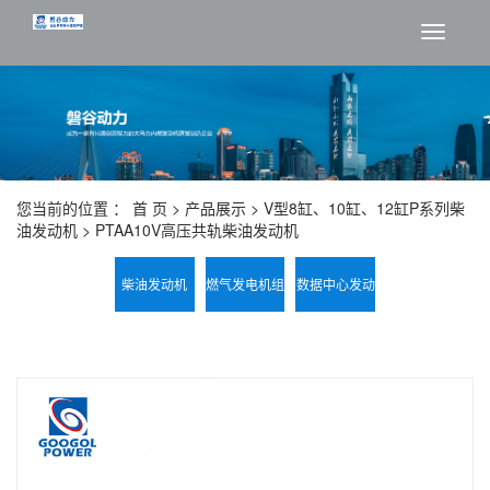
切
换
导
航
您当前的位置 ：
首 页
>
产品展示
>
V型8缸、10缸、12缸P系列柴
油发动机
> PTAA10V高压共轨柴油发动机
柴油发动机
燃气发电机组
数据中心发动
磐谷电力系统
机