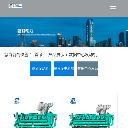
切
换
导
航
您当前的位置 ：
首 页
>
产品展示
>
数据中心发动机
柴油发动机
燃气发电机组
数据中心发动
磐谷电力系统
机