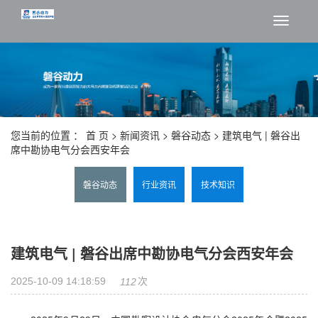
切
换
导
航
您当前的位置 ：
首 页
>
新闻资讯
>
磐谷动态
> 建筑电气 | 磐谷出
席中勘协电气分会西安年会
磐谷动态
行业资讯
技术知识
建筑电气 | 磐谷出席中勘协电气分会西安年会
2025-10-09 14:18:59
次
112