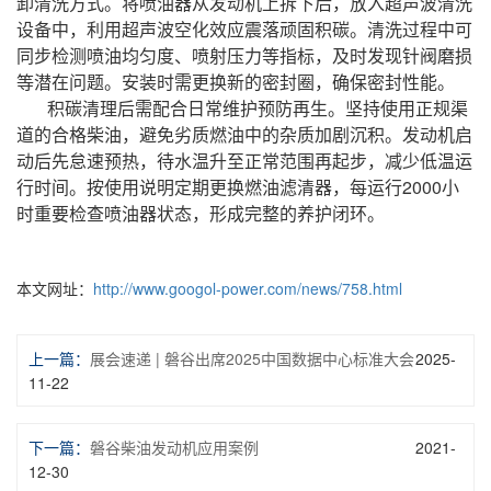
卸清洗方式。将喷油器从发动机上拆下后，放入超声波清洗
设备中，利用超声波空化效应震落顽固积碳。清洗过程中可
同步检测喷油均匀度、喷射压力等指标，及时发现针阀磨损
等潜在问题。安装时需更换新的密封圈，确保密封性能。
积碳清理后需配合日常维护预防再生。坚持使用正规渠
道的合格柴油，避免劣质燃油中的杂质加剧沉积。发动机启
动后先怠速预热，待水温升至正常范围再起步，减少低温运
行时间。按使用说明定期更换燃油滤清器，每运行2000小
时重要检查喷油器状态，形成完整的养护闭环。
本文网址：
http://www.googol-power.com/news/758.html
上一篇：
展会速递 | 磐谷出席2025中国数据中心标准大会
2025-
11-22
下一篇：
磐谷柴油发动机应用案例
2021-
12-30