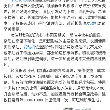
雾化后准确喷入燃烧室。喷油器出现积碳会导致雾化效果变
差，燃油燃烧不充分，直接引发动力下降、油耗升高、怠速
不稳等问题，长期忽视还可能损坏喷油器针阀，增加维修成
本。了解积碳成因与科学清理方法，对延长柴油
发动机
寿命
至关重要。
喷油器积碳的形成与多因素相关。燃油中含有的胶质、
杂质在高温下碳化，是积碳形成的主要物质来源。长期使用
劣质柴油、
发动机
低温运行时间过长导致燃油挥发不充分，
或喷油器工作压力异常，都会加速积碳沉积。喷孔被积碳堵
塞后，燃油喷射轨迹偏移，进一步加剧燃烧不完全的恶性循
环。
轻度积碳可采用燃油添加剂方式清理，操作便捷且成本
较低。选择含PEA（聚醚胺）成分的柴油专用清洁型添加
剂，能有效溶解喷油嘴表面及内部的胶质和轻度积碳。使用
时需按1:100的比例与柴油混合加入油箱，通常消耗50-100
升含剂燃油后，动力不足、加速迟缓等症状会明显改善。建
议日常每隔5000-10000公里使用一次，可压制积碳生成。