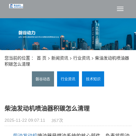
切
换
导
航
您当前的位置 ：
首 页
>
新闻资讯
>
行业资讯
> 柴油发动机喷油器
积碳怎么清理
磐谷动态
行业资讯
技术知识
柴油发动机喷油器积碳怎么清理
2025-11-22 09:07:11
次
357
柴油发动机
喷油器是燃油系统的核心部件，负责将柴油